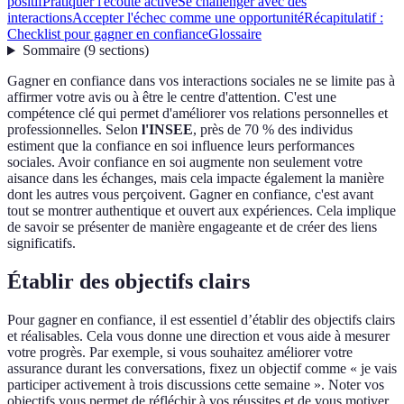
positif
Pratiquer l'écoute active
Se challenger avec des
interactions
Accepter l'échec comme une opportunité
Récapitulatif :
Checklist pour gagner en confiance
Glossaire
Sommaire
(
9
sections
)
Gagner en confiance dans vos interactions sociales ne se limite pas à
affirmer votre avis ou à être le centre d'attention. C'est une
compétence clé qui permet d'améliorer vos relations personnelles et
professionnelles. Selon
l'INSEE
, près de 70 % des individus
estiment que la confiance en soi influence leurs performances
sociales. Avoir confiance en soi augmente non seulement votre
aisance dans les échanges, mais cela impacte également la manière
dont les autres vous perçoivent. Gagner en confiance, c'est avant
tout se montrer authentique et ouvert aux expériences. Cela implique
de savoir se présenter de manière engageante et de créer des liens
significatifs.
Établir des objectifs clairs
Pour gagner en confiance, il est essentiel d’établir des objectifs clairs
et réalisables. Cela vous donne une direction et vous aide à mesurer
votre progrès. Par exemple, si vous souhaitez améliorer votre
assurance durant les conversations, fixez un objectif comme « je vais
participer activement à trois discussions cette semaine ». Noter vos
objectifs vous permet de réfléchir à vos réussites et de vous motiver