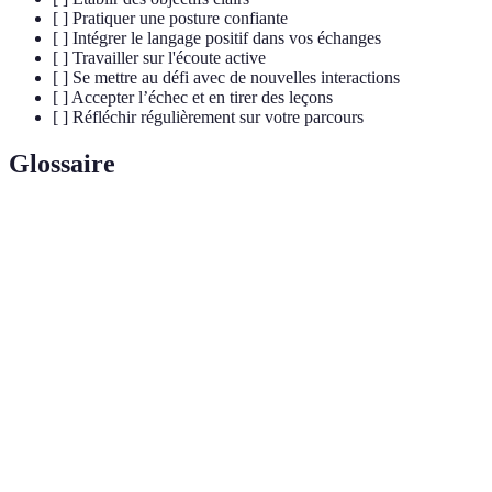
[ ] Pratiquer une posture confiante
[ ] Intégrer le langage positif dans vos échanges
[ ] Travailler sur l'écoute active
[ ] Se mettre au défi avec de nouvelles interactions
[ ] Accepter l’échec et en tirer des leçons
[ ] Réfléchir régulièrement sur votre parcours
Glossaire
Terme
Définition
Confiance
Sentiment d'assurance dans ses capacités et
en soi
jugements.
Écoute
Technique d'écoute où l'on montre un intérêt sincère
active
aux propos de l'autre.
Langage
Utilisation de mots et phrases qui encouragent et
positif
motivent.