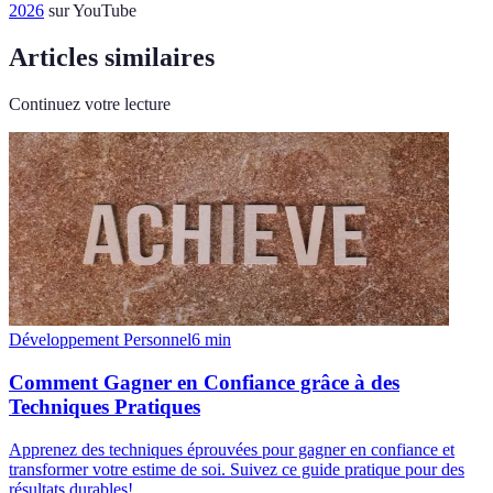
2026
sur YouTube
Articles similaires
Continuez votre lecture
Développement Personnel
6
min
Comment Gagner en Confiance grâce à des
Techniques Pratiques
Apprenez des techniques éprouvées pour gagner en confiance et
transformer votre estime de soi. Suivez ce guide pratique pour des
résultats durables!