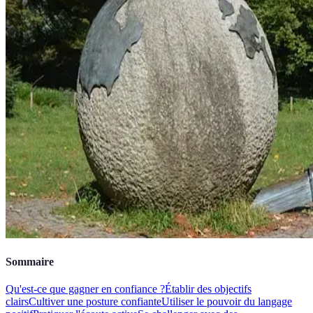
Sommaire
Qu'est-ce que gagner en confiance ?
Établir des objectifs
clairs
Cultiver une posture confiante
Utiliser le pouvoir du langage