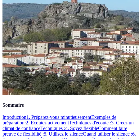
Sommaire
Introduction
1. Préparez-vous minutieusement
Exemples de
préparation:
2. Écoutez activement
Techniques d'écoute :
3. Créez un
climat de confiance
Techniques :
4. Soyez flexible
Comment faire
preuve de flexibilité :
5. Utilisez le silence
Quand utiliser le silence :
6.