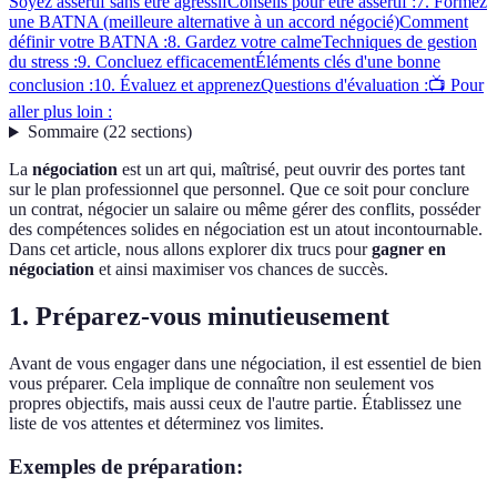
Soyez assertif sans être agressif
Conseils pour être assertif :
7. Formez
une BATNA (meilleure alternative à un accord négocié)
Comment
définir votre BATNA :
8. Gardez votre calme
Techniques de gestion
du stress :
9. Concluez efficacement
Éléments clés d'une bonne
conclusion :
10. Évaluez et apprenez
Questions d'évaluation :
📺 Pour
aller plus loin :
Sommaire
(
22
sections
)
La
négociation
est un art qui, maîtrisé, peut ouvrir des portes tant
sur le plan professionnel que personnel. Que ce soit pour conclure
un contrat, négocier un salaire ou même gérer des conflits, posséder
des compétences solides en négociation est un atout incontournable.
Dans cet article, nous allons explorer dix trucs pour
gagner en
négociation
et ainsi maximiser vos chances de succès.
1. Préparez-vous minutieusement
Avant de vous engager dans une négociation, il est essentiel de bien
vous préparer. Cela implique de connaître non seulement vos
propres objectifs, mais aussi ceux de l'autre partie. Établissez une
liste de vos attentes et déterminez vos limites.
Exemples de préparation: