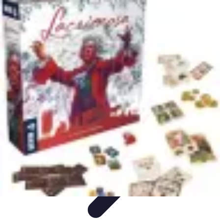
Trucs pour Gagner
Jeux
Loisirs créatifs
Marketing digital
Finance
personnelle
Développement personnel
Trucs pour Gagner