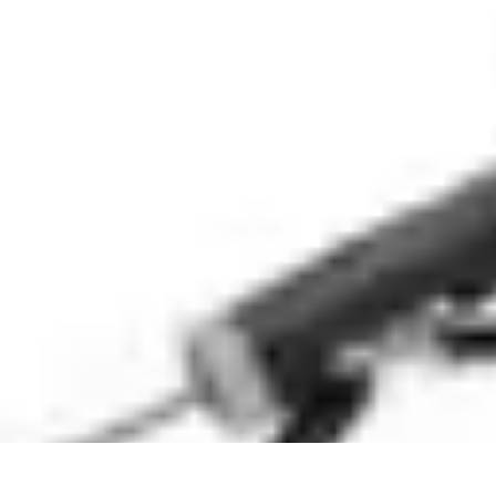
Trucs pour Gagner
Jeux
Loisirs créatifs
Marketing digital
Finance personnelle
Développeme
Trucs pour Gagner