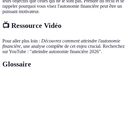
leurs objectifs que celles qui ne le sont pas. Prendre du recul et se
rappeler pourquoi vous visez l'autonomie financière peut être un
puissant motivateur.
📺 Ressource Vidéo
Pour aller plus loin :
Découvrez comment atteindre l'autonomie
financière
, une analyse complète de cet enjeu crucial. Recherchez
sur YouTube : "atteindre autonomie financière 2026".
Glossaire
Terme
Définition
Autonomie
Capacité à gérer ses finances sans dépendance
financière
extérieure.
Outil de gestion des finances personnelles pour
Budget
équilibrer les dépenses et les revenus.