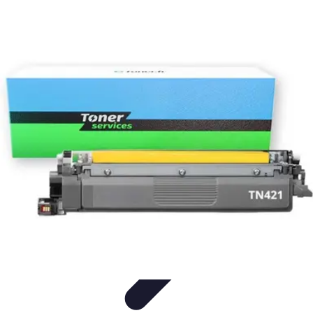
Trucs pour Gagner
Jeux
Loisirs créatifs
Marketing digital
Finance
personnelle
Développement personnel
Trucs pour Gagner