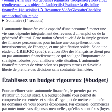
{#outils}
Analysez vos dépenses régulières {#depenses}
Réévaluez
régulièrement vos objectifs {#objectifs}
Pratiquez la discipline
financière {#discipline}
📺 Ressource Vidéo
Glossaire
Checklist
avant achat
Quiz rapide
Sommaire
(
14
sections
)
L'autonomie financière est la capacité d'une personne à mener une
vie sans dépendre intégralement des revenus d'un emploi ou de la
générosité d'autrui. Cette notion s'étend au-delà de la simple gestion
des finances personnelles pour inclure une compréhension des
investissements, de l'épargne, et une planification solide. Selon une
étude du
CREDOC
(2025), environ 30% des Français se disent peu
ou pas autonomes financièrement, ce qui souligne l'importance de
stratégies robustes pour améliorer cette situation. L'autonomie
financière permet de vivre selon ses propres termes et d'avoir la
liberté de prendre des décisions sans contrainte financière.
Établissez un budget rigoureux {#budget}
Pour améliorer votre autonomie financière, le premier pas est
d'établir un budget strict. Un budget détaillé vous permet de
comprendre vos entrées et sorties d'argent, et de mettre en lumière
les domaines où vous pouvez économiser. Par exemple, commencez
par noter toutes vos dépenses mensuelles, qu'elles soient fixes (loyer,