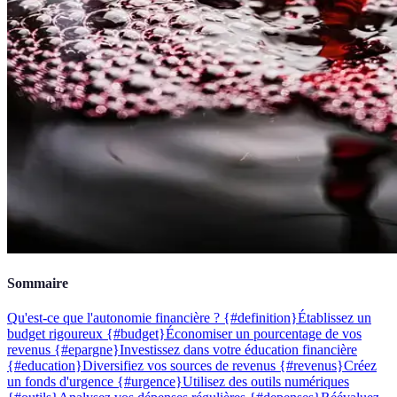
Sommaire
Qu'est-ce que l'autonomie financière ? {#definition}
Établissez un
budget rigoureux {#budget}
Économiser un pourcentage de vos
revenus {#epargne}
Investissez dans votre éducation financière
{#education}
Diversifiez vos sources de revenus {#revenus}
Créez
un fonds d'urgence {#urgence}
Utilisez des outils numériques