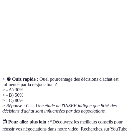
Processus visant à parvenir à un accord entre
Négociation
différentes parties.
Écoute
Technique de communication où l'interlocuteur
active
montre qu'il comprend ce qui est dit.
Expression de désaccord ou de préoccupation d'une
Objection
des parties lors d'une négociation.
>
🧠 Quiz rapide :
Quel pourcentage des décisions d'achat est
influencé par la négociation ?
> - A) 30%
> - B) 50%
> - C) 80%
>
Réponse : C — Une étude de l'INSEE indique que 80% des
décisions d'achat sont influencées par des négociations.
📺 Pour aller plus loin :
*Découvrez les meilleurs conseils pour
réussir vos négociations dans notre vidéo. Recherchez sur YouTube :