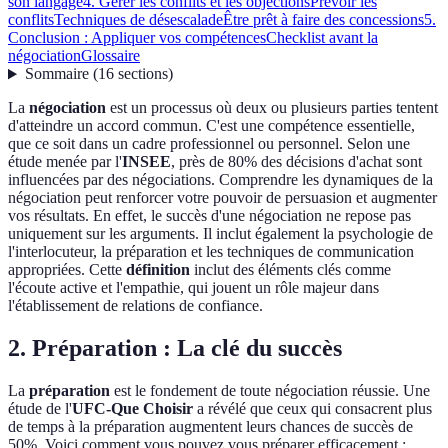
son langage
4. Gérer les conflits et les objections
Prévoir les
conflits
Techniques de désescalade
Être prêt à faire des concessions
5.
Conclusion : Appliquer vos compétences
Checklist avant la
négociation
Glossaire
Sommaire
(
16
sections
)
La
négociation
est un processus où deux ou plusieurs parties tentent
d'atteindre un accord commun. C'est une compétence essentielle,
que ce soit dans un cadre professionnel ou personnel. Selon une
étude menée par l'
INSEE
, près de 80% des décisions d'achat sont
influencées par des négociations. Comprendre les dynamiques de la
négociation peut renforcer votre pouvoir de persuasion et augmenter
vos résultats. En effet, le succès d'une négociation ne repose pas
uniquement sur les arguments. Il inclut également la psychologie de
l'interlocuteur, la préparation et les techniques de communication
appropriées. Cette
définition
inclut des éléments clés comme
l'écoute active et l'empathie, qui jouent un rôle majeur dans
l'établissement de relations de confiance.
2. Préparation : La clé du succès
La
préparation
est le fondement de toute négociation réussie. Une
étude de l'
UFC-Que Choisir
a révélé que ceux qui consacrent plus
de temps à la préparation augmentent leurs chances de succès de
50%. Voici comment vous pouvez vous préparer efficacement :