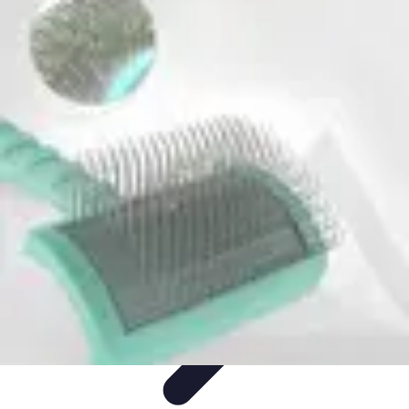
Trucs pour Gagner
Jeux
Loisirs créatifs
Marketing digital
Finance
personnelle
Développement personnel
Trucs pour Gagner