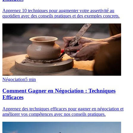
Apprenez 10 techniques pour augmenter votre assertivité au
quotidien avec des conseils pratiques et des exemples concrets.
Négociation
5
min
Comment Gagner en Négociation : Techniques
Efficaces
Apprenez des techniques efficaces pour gagner en négociation et
améliorer vos compétences avec nos conseils pratiques.