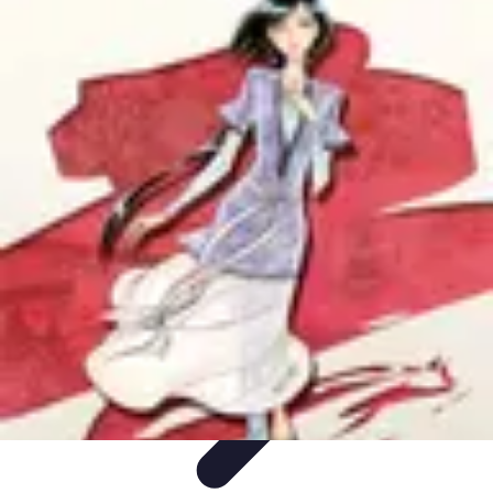
Trucs pour Gagner
Jeux
Loisirs créatifs
Marketing digital
Finance
personnelle
Développement personnel
Trucs pour Gagner