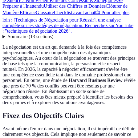
le Silence à Bon Escient
Faire des Concessions Stratégiques
Se
Préparer à l'Inattendu
Utiliser des Chiffres et Données
Clôturer de
Manière Efficace
Glossaire
Checklist avant achat
📺 Pour aller plus
loin : [Techniques de Négociation pour Réussir], une analyse
complète sur les stratégies de négociation. Recherchez sur YouTube
: "techniques de négociation 2026".
Sommaire
(
13
sections
)
La négociation est un art qui demande à la fois des compétences
interpersonnelles et une compréhension des dynamiques
psychologiques. Au cœur de la négociation se trouvent des principes
de base tels que la communication, la persuasion et le respect
mutuel. En 2026, la capacité à négocier efficacement s'avère être
une compétence essentielle tant dans le domaine professionnel que
personnel. En outre, une étude de
Harvard Business Review
révèle
que près de 70 % des conflits peuvent être résolus par une
négociation réussie. En établissant un socle solide de
compréhension, vous êtes mieux préparé à identifier les besoins des
deux parties et à explorer des solutions avantageuses.
Fixez des Objectifs Clairs
Avant même d'entrer dans une négociation, il est impératif de définir
clairement vos objectifs. Cela implique non seulement de savoir ce