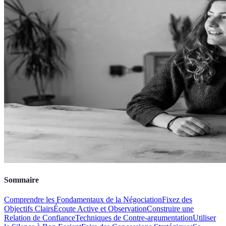
Sommaire
Comprendre les Fondamentaux de la Négociation
Fixez des
Objectifs Clairs
Écoute Active et Observation
Construire une
Relation de Confiance
Techniques de Contre-argumentation
Utiliser