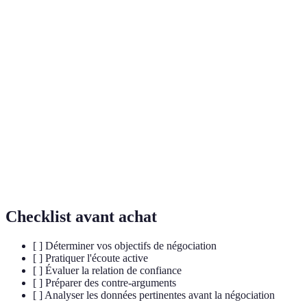
Terme
Définition
Processus de discussion entre deux parties pour
Négociation
parvenir à un accord mutuel.
Concessions
Offres ou réductions faites dans une négociation
Stratégiques
pour atteindre un accord.
Écoute
Technique de communication qui implique de
Active
montrer une attention accrue à l'interlocuteur.
Checklist avant achat
[ ] Déterminer vos objectifs de négociation
[ ] Pratiquer l'écoute active
[ ] Évaluer la relation de confiance
[ ] Préparer des contre-arguments
[ ] Analyser les données pertinentes avant la négociation