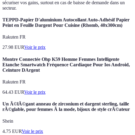
sécuriser vos gains, surtout en cas de baisse de demande dans un
secteur.
TEPPD-Papier D'aluminium Autocollant Auto-Adhésif Papier
Peint en Feuille Dargent Pour Cuisine (Rhomb, 40x300cm)
Rakuten FR
27.98
EUR
Voir le prix
Montre Connectée Ohp K59 Homme Femmes Intelligente
Etanche Smartwatch Fréquence Cardiaque Pour Ios Android,
Ceinture DArgent
Rakuten FR
64.43
EUR
Voir le prix
Un Ã©lÃ©gant anneau de zirconium et dargent sterling, taille
rÃ©glable, pour femmes Ã la mode, bijoux de style crÃ©ateur
Shein
4.75
EUR
Voir le prix