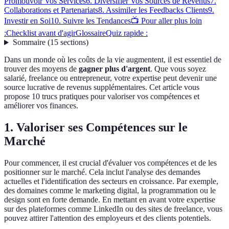
Promouvoir Vos Services
6. Diversifier Vos Sources de Revenus
7.
Collaborations et Partenariats
8. Assimiler les Feedbacks Clients
9.
Investir en Soi
10. Suivre les Tendances
📺 Pour aller plus loin
:
Checklist avant d'agir
Glossaire
Quiz rapide :
Sommaire
(
15
sections
)
Dans un monde où les coûts de la vie augmentent, il est essentiel de
trouver des moyens de
gagner plus d'argent
. Que vous soyez
salarié, freelance ou entrepreneur, votre expertise peut devenir une
source lucrative de revenus supplémentaires. Cet article vous
propose 10 trucs pratiques pour valoriser vos compétences et
améliorer vos finances.
1. Valoriser ses Compétences sur le
Marché
Pour commencer, il est crucial d'évaluer vos compétences et de les
positionner sur le marché. Cela inclut l'analyse des demandes
actuelles et l'identification des secteurs en croissance. Par exemple,
des domaines comme le marketing digital, la programmation ou le
design sont en forte demande. En mettant en avant votre expertise
sur des plateformes comme LinkedIn ou des sites de freelance, vous
pouvez attirer l'attention des employeurs et des clients potentiels.