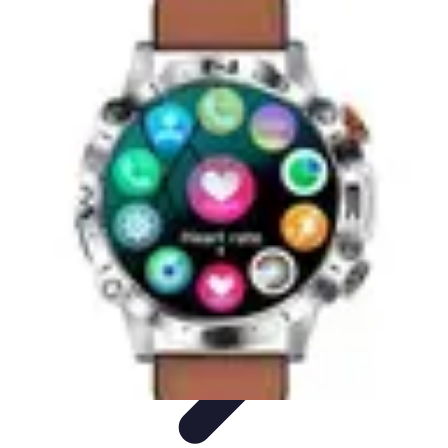
Trucs pour Gagner
Jeux
Loisirs créatifs
Marketing digital
Finance
personnelle
Développement personnel
Trucs pour Gagner