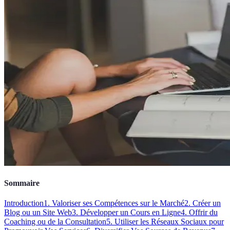
Sommaire
Introduction
1. Valoriser ses Compétences sur le Marché
2. Créer un
Blog ou un Site Web
3. Développer un Cours en Ligne
4. Offrir du
Coaching ou de la Consultation
5. Utiliser les Réseaux Sociaux pour