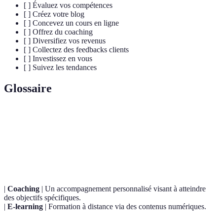
[ ] Évaluez vos compétences
[ ] Créez votre blog
[ ] Concevez un cours en ligne
[ ] Offrez du coaching
[ ] Diversifiez vos revenus
[ ] Collectez des feedbacks clients
[ ] Investissez en vous
[ ] Suivez les tendances
Glossaire
Terme
Définition
Un travailleur indépendant qui vend ses services à
Freelance
divers clients sans lien de subordination.
|
Coaching
| Un accompagnement personnalisé visant à atteindre
des objectifs spécifiques.
|
E-learning
| Formation à distance via des contenus numériques.