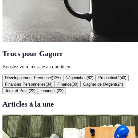
Trucs pour Gagner
Boostez votre réussite au quotidien
Développement Personnel
(
136
)
Négociation
(
82
)
Productivité
(
43
)
Finances Personnelles
(
34
)
Finance
(
30
)
Gagner de l'Argent
(
24
)
Jeux et Paris
(
22
)
Finances
(
22
)
Articles à la une